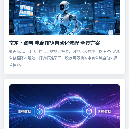
京东・淘宝 电商RPA自动化流程 全景方案
覆盖商品、订单、售后、财务、报表、风控六大模块，以 RPA 实现
全链路降本增效，打造标准闭环、稳定可落地的电商全域自动化运
营体系。