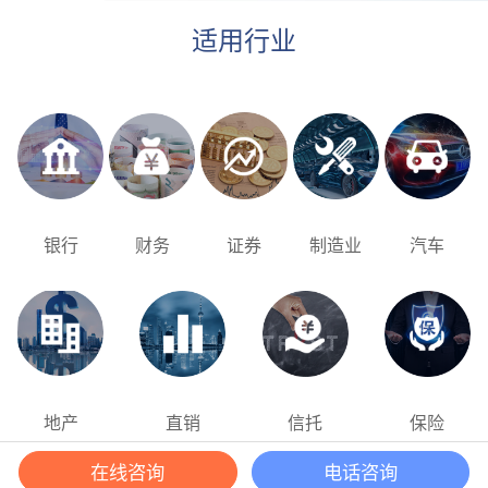
适用行业
银行
财务
证券
制造业
汽车
地产
直销
信托
保险
在线咨询
电话咨询
沪ICP备07036474号 2003-2025 版权所有 上海泽众软件科技有限公司 Shanghai ZeZhong
Software Co.,Ltd.